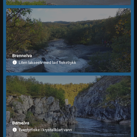
Brennelva
Liten lakseelv med lavt fisketrykk
Børselva
Eventyrfiske i krystallklart vann