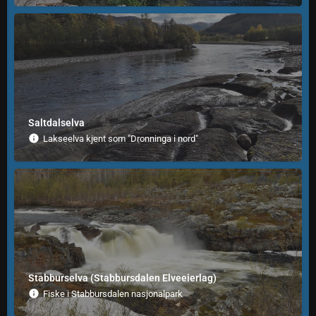
Saltdalselva
Lakseelva kjent som "Dronninga i nord"
Stabburselva (Stabbursdalen Elveeierlag)
Fiske i Stabbursdalen nasjonalpark