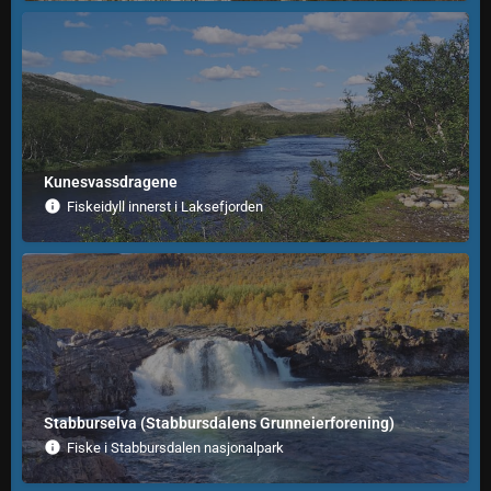
Kunesvassdragene
Fiskeidyll innerst i Laksefjorden
Stabburselva (Stabbursdalens Grunneierforening)
Fiske i Stabbursdalen nasjonalpark