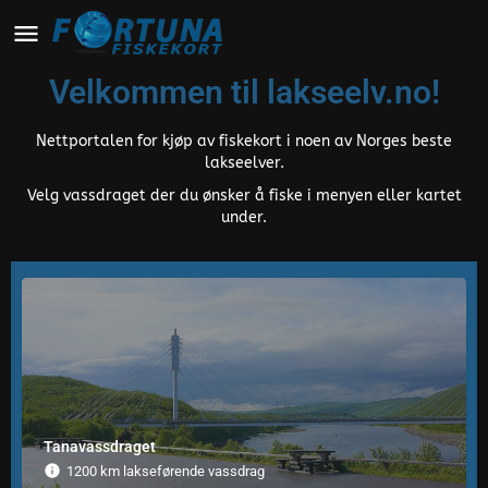
Velkommen til lakseelv.no!
Nettportalen for kjøp av fiskekort i noen av Norges beste
lakseelver.
Velg vassdraget der du ønsker å fiske i menyen eller kartet
under.
Tanavassdraget
1200 km lakseførende vassdrag