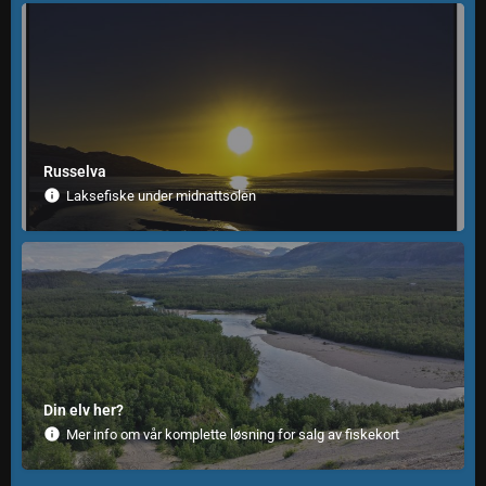
Russelva
Laksefiske under midnattsolen
Din elv her?
Mer info om vår komplette løsning for salg av fiskekort