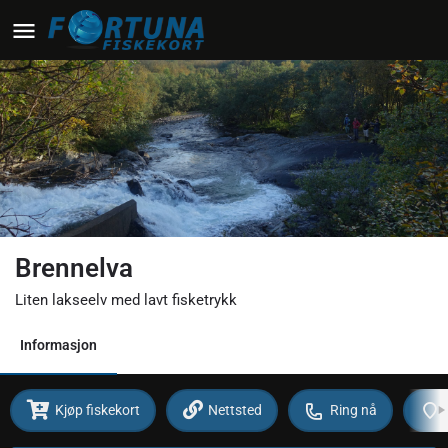
Brennelva
Liten lakseelv med lavt fisketrykk
Informasjon
Kjøp fiskekort
Nettsted
Ring nå