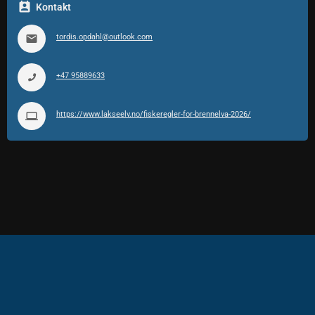
Kontakt
tordis.opdahl@outlook.com
+47 95889633
https://www.lakseelv.no/fiskeregler-for-brennelva-2026/
Copyright ©Fortuna Software AS 2019-2026